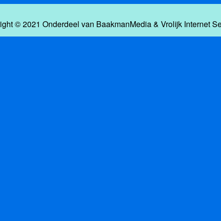
ight © 2021 Onderdeel van
BaakmanMedia
&
Vrolijk Internet S