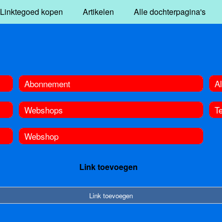
Linktegoed kopen
Artikelen
Alle dochterpagina's
Abonnement
A
Webshops
T
Webshop
Link toevoegen
Link toevoegen